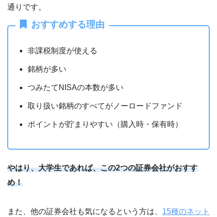
入金手数料
通りです。
即時入金：0円
振込入金：各銀行の振込手数料
おすすめする理由
入金手数料
リアルタイム入金：0円
リアルタイム入金：0円
出金手数料
0円
非課税制度が使える
出金手数料
0円
銘柄が多い
NISA
〇
NISA
〇
つみたてNISAの本数が多い
〇
〇
つみたてNISA
つみたてNISA
取り扱い銘柄のすべてがノーロードファンド
176本
179本
ポイントが貯まりやすい（購入時・保有時）
iDeco
〇
iDeco
〇
Tポイント
貯まるポイント
楽天ポイント
貯まるポイント
Pontaポイント
やはり、大学生であれば、この2つの証券会社がおすす
使えるポイント
楽天ポイント
め！
Tポイント
使えるポイント
国内株
〇
Pontaポイント
また、他の証券会社も気になるという方は、
15種のネット