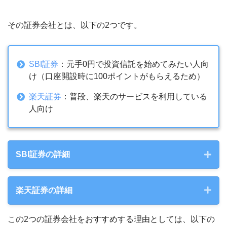
その証券会社とは、以下の2つです。
SBI証券
：元手0円で投資信託を始めてみたい人向
け（口座開設時に100ポイントがもらえるため）
楽天証券
：普段、楽天のサービスを利用している
人向け
SBI証券の詳細
投資信託の本数
2,683本
楽天証券の詳細
振込入金：各銀行の振込手数料
この2つの証券会社をおすすめする理由としては、以下の
投資信託の本数
2,665本
振替入金：0円