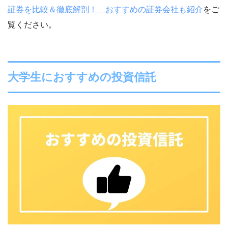
〇
国内株
〇
証券を比較＆徹底解剖！ おすすめの証券会社も紹介
をご
外国株
6ヶ国
覧ください。
〇
米国株：3681銘柄（個別株）
外国株
9ヶ国
債券
〇
米国株：4008銘柄（個別株）
大学生におすすめの投資信託
〇
債券
〇
IPO
38社（2020年）
〇
26社（2019年）
IPO
86社（2020年）
CFD
〇
84社（2019年）
〇
CFD
〇
FX
26通貨ペア
〇
FX
金・銀・プラチナ
〇
28通貨ペア
先物・オプション
〇
金・銀・プラチナ
〇