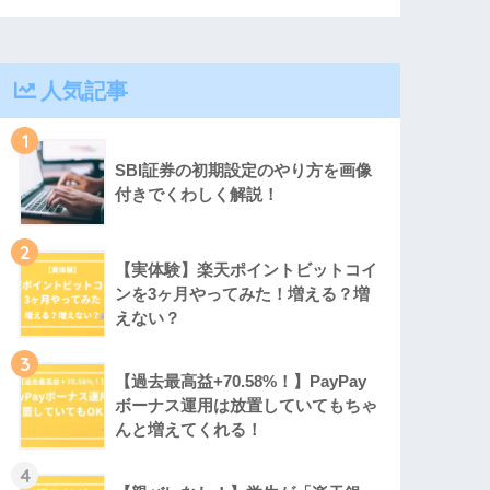
人気記事
1
SBI証券の初期設定のやり方を画像
付きでくわしく解説！
2
【実体験】楽天ポイントビットコイ
ンを3ヶ月やってみた！増える？増
えない？
3
【過去最高益+70.58%！】PayPay
ボーナス運用は放置していてもちゃ
んと増えてくれる！
4