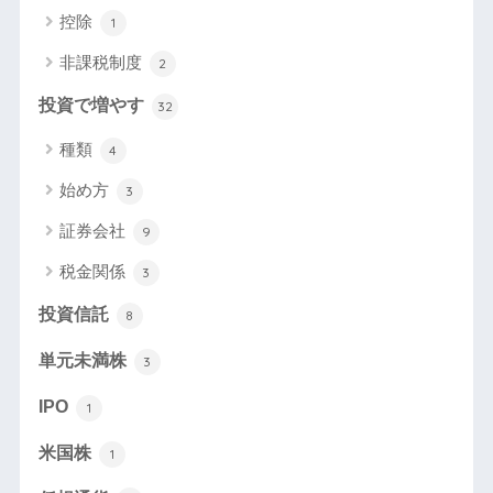
控除
1
非課税制度
2
投資で増やす
32
種類
4
始め方
3
証券会社
9
税金関係
3
投資信託
8
単元未満株
3
IPO
1
米国株
1