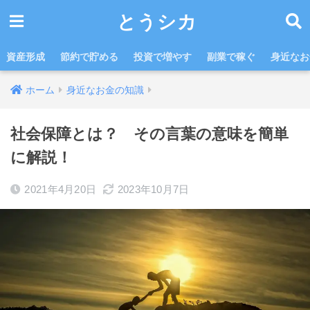
とうシカ
資産形成
節約で貯める
投資で増やす
副業で稼ぐ
身近なお
ホーム
身近なお金の知識
社会保障とは？ その言葉の意味を簡単
に解説！
2021年4月20日
2023年10月7日