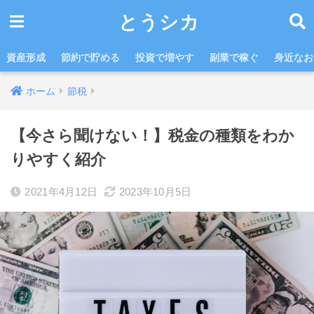
とうシカ
資産形成
節約で貯める
投資で増やす
副業で稼ぐ
身近なお
ホーム
節税
【今さら聞けない！】税金の種類をわか
りやすく紹介
2021年4月12日
2023年10月5日