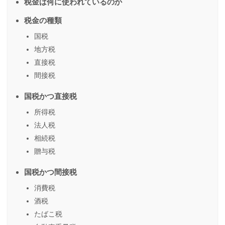
税金は何に使われているのか
税金の種類
国税
地方税
直接税
間接税
国税かつ直接税
所得税
法人税
相続税
贈与税
国税かつ間接税
消費税
酒税
たばこ税