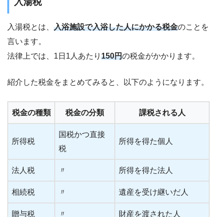
入湯税
入湯税とは、
入浴施設で入浴した人にかかる税金
のことを
言います。
法律上では、1日1人あたり
150円
の税金がかかります。
紹介した税金をまとめてみると、以下のようになります。
税金の種類
税金の分類
課税される人
国税かつ直接
所得税
所得を得た個人
税
法人税
〃
所得を得た法人
相続税
〃
遺産を受け継いだ人
贈与税
〃
財産を渡された人